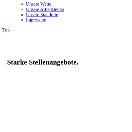
Unsere Werte
Unsere Arbeitsfelder
Unsere Standorte
Impressum
Top
Starke
Stellenangebote.
Keywordsuche
Search content
Anstellungsart
Select content
Dropdown
Ort
Select content