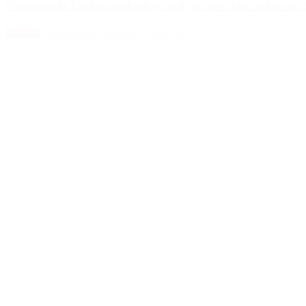
pädagogische Ergänzungskraft (w/m/d) für das erzb. Suitbertu
Minijob
Studentische Aushilfe / Nebenjob